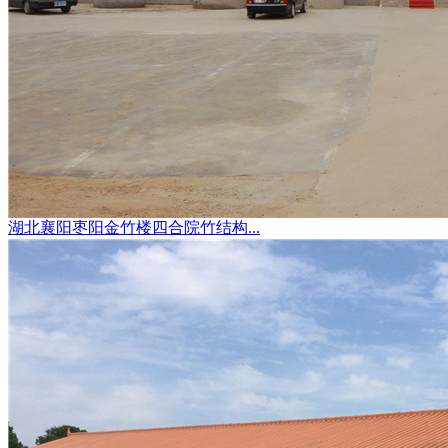
湖北襄阳枣阳金竹楼四合院竹结构...