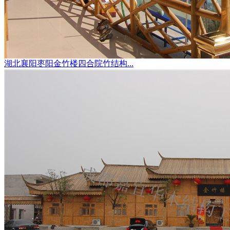
湖北襄阳枣阳金竹楼四合院竹结构...