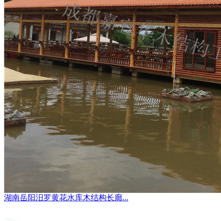
湖南岳阳汨罗黄花水库木结构长廊...